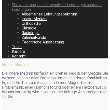
Show
Leistungen
submenu
Hide
Leistungen
submenu
Leistungen
Allgemeines Leistungsspektrum
Innere Medizin
Orthopädie
Chirurgie
Radiologie
Zahnheilkunde
Technische Ausstattung
Team
Karriere
Kontakt
Innere Medizin
Die innere Medizin umfasst ein breites Feld in der Medizin. Sie
befasst sich mit allen Organsystemen und deren Krankheiten.
Egal ob Ihr Tier zum Beispiel mit einer Magen-Darm-
Problematik, einer Hormonstörung oder einem Herzgeräusch
bei uns vorstellig wird – wir sind der richtige Ansprechpartner
für Sie.